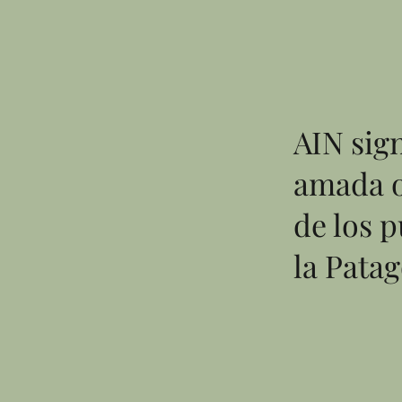
AIN sign
amada o
de los 
la Pata