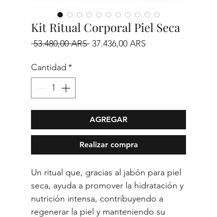
Kit Ritual Corporal Piel Seca
Precio
Precio
 53.480,00 ARS 
37.436,00 ARS
de
Cantidad
*
oferta
AGREGAR
Realizar compra
Un ritual que, gracias al jabón para piel
seca, ayuda a promover la hidratación y
nutrición intensa, contribuyendo a
regenerar la piel y manteniendo su