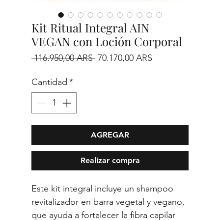
Kit Ritual Integral AIN
VEGAN con Loción Corporal
Precio
Precio
 116.950,00 ARS 
70.170,00 ARS
de
Cantidad
*
oferta
AGREGAR
Realizar compra
Este kit integral incluye un shampoo
revitalizador en barra vegetal y vegano,
que ayuda a fortalecer la fibra capilar